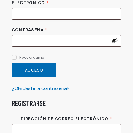
ELECTRÓNICO
*
OBLIGATORIO
CONTRASEÑA
*
OBLIGATORIO
Recuérdame
ACCESO
¿Olvidaste la contraseña?
REGISTRARSE
DIRECCIÓN DE CORREO ELECTRÓNICO
*
OBLIGAT